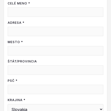
CELÉ MENO *
ADRESA *
MESTO *
ŠTÁT/PROVINCIA
PSČ *
KRAJINA *