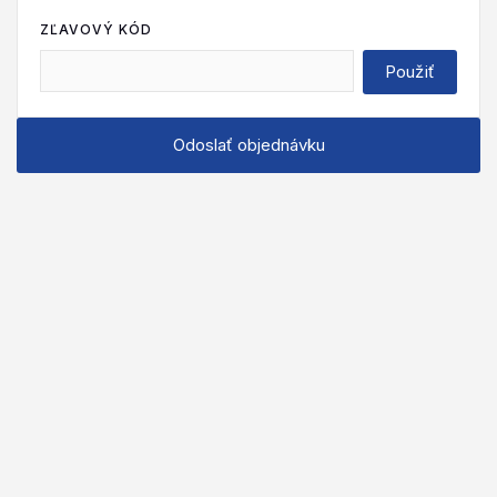
ZĽAVOVÝ KÓD
Použiť
Odoslať objednávku